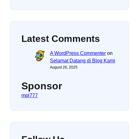
Latest Comments
A WordPress Commenter
on
Selamat Datang di Blog Kami
August 26, 2025
Sponsor
mpl777