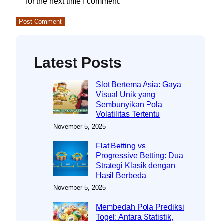
for the next time I comment.
Latest Posts
Slot Bertema Asia: Gaya
Visual Unik yang
Sembunyikan Pola
Volatilitas Tertentu
November 5, 2025
Flat Betting vs
Progressive Betting: Dua
Strategi Klasik dengan
Hasil Berbeda
November 5, 2025
Membedah Pola Prediksi
Togel: Antara Statistik,