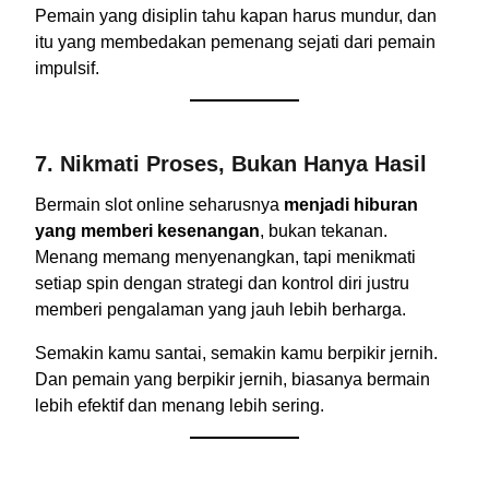
Pemain yang disiplin tahu kapan harus mundur, dan
itu yang membedakan pemenang sejati dari pemain
impulsif.
7. Nikmati Proses, Bukan Hanya Hasil
Bermain slot online seharusnya
menjadi hiburan
yang memberi kesenangan
, bukan tekanan.
Menang memang menyenangkan, tapi menikmati
setiap spin dengan strategi dan kontrol diri justru
memberi pengalaman yang jauh lebih berharga.
Semakin kamu santai, semakin kamu berpikir jernih.
Dan pemain yang berpikir jernih, biasanya bermain
lebih efektif dan menang lebih sering.