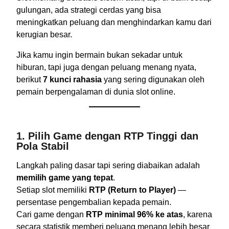
gulungan, ada strategi cerdas yang bisa
meningkatkan peluang dan menghindarkan kamu dari
kerugian besar.
Jika kamu ingin bermain bukan sekadar untuk
hiburan, tapi juga dengan peluang menang nyata,
berikut
7 kunci rahasia
yang sering digunakan oleh
pemain berpengalaman di dunia slot online.
1. Pilih Game dengan RTP Tinggi dan
Pola Stabil
Langkah paling dasar tapi sering diabaikan adalah
memilih game yang tepat
.
Setiap slot memiliki
RTP (Return to Player)
—
persentase pengembalian kepada pemain.
Cari game dengan
RTP minimal 96% ke atas
, karena
secara statistik memberi peluang menang lebih besar