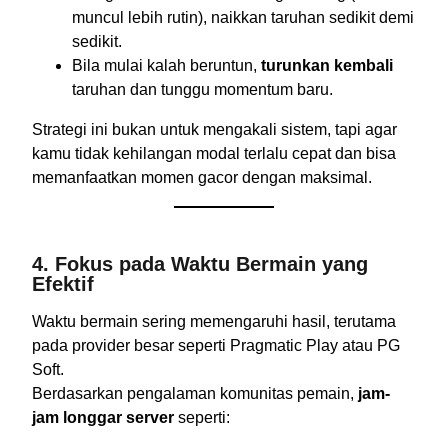
muncul lebih rutin), naikkan taruhan sedikit demi
sedikit.
Bila mulai kalah beruntun,
turunkan kembali
taruhan dan tunggu momentum baru.
Strategi ini bukan untuk mengakali sistem, tapi agar
kamu tidak kehilangan modal terlalu cepat dan bisa
memanfaatkan momen gacor dengan maksimal.
4. Fokus pada Waktu Bermain yang
Efektif
Waktu bermain sering memengaruhi hasil, terutama
pada provider besar seperti Pragmatic Play atau PG
Soft.
Berdasarkan pengalaman komunitas pemain,
jam-
jam longgar server
seperti: