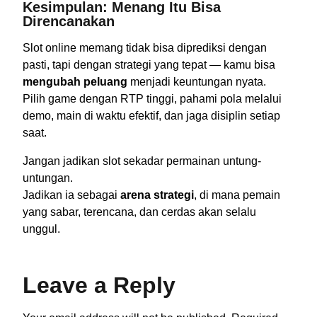
Kesimpulan: Menang Itu Bisa
Direncanakan
Slot online memang tidak bisa diprediksi dengan
pasti, tapi dengan strategi yang tepat — kamu bisa
mengubah peluang
menjadi keuntungan nyata.
Pilih game dengan RTP tinggi, pahami pola melalui
demo, main di waktu efektif, dan jaga disiplin setiap
saat.
Jangan jadikan slot sekadar permainan untung-
untungan.
Jadikan ia sebagai
arena strategi
, di mana pemain
yang sabar, terencana, dan cerdas akan selalu
unggul.
Leave a Reply