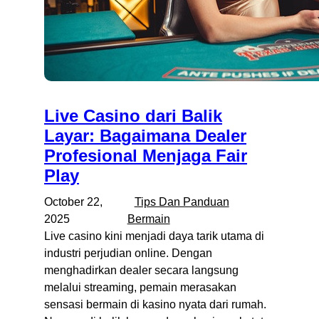
Live Casino dari Balik
Layar: Bagaimana Dealer
Profesional Menjaga Fair
Play
October 22,
Tips Dan Panduan
2025
Bermain
Live casino kini menjadi daya tarik utama di
industri perjudian online. Dengan
menghadirkan dealer secara langsung
melalui streaming, pemain merasakan
sensasi bermain di kasino nyata dari rumah.