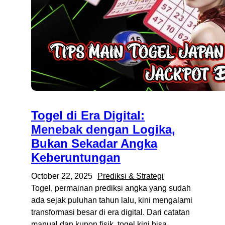
Togel di Era Digital:
Menebak dengan Logika,
Bukan Sekadar Angka
Keberuntungan
October 22, 2025
Prediksi & Strategi
Togel, permainan prediksi angka yang sudah
ada sejak puluhan tahun lalu, kini mengalami
transformasi besar di era digital. Dari catatan
manual dan kupon fisik, togel kini bisa