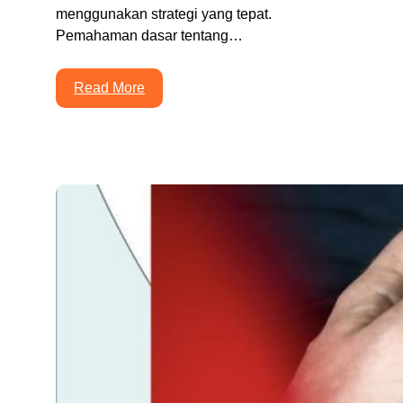
menggunakan strategi yang tepat.
Pemahaman dasar tentang…
Read More