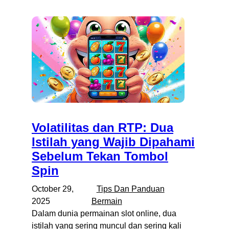
Volatilitas dan RTP: Dua
Istilah yang Wajib Dipahami
Sebelum Tekan Tombol
Spin
October 29,
Tips Dan Panduan
2025
Bermain
Dalam dunia permainan slot online, dua
istilah yang sering muncul dan sering kali