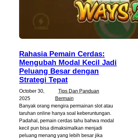
Rahasia Pemain Cerdas:
Mengubah Modal Kecil Jadi
Peluang Besar dengan
Strategi Tepat
October 30,
Tips Dan Panduan
2025
Bermain
Banyak orang mengira permainan slot atau
taruhan online hanya soal keberuntungan.
Padahal, pemain cerdas tahu bahwa modal
kecil pun bisa dimaksimalkan menjadi
peluang menang yang lebih besar jika