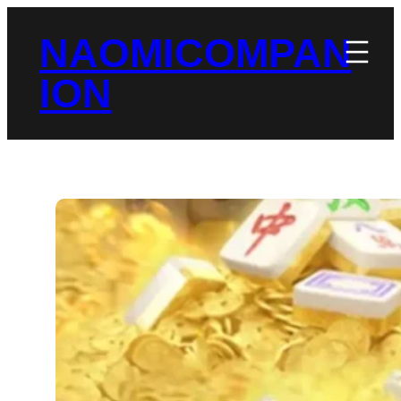
Skip
to
NAOMICOMPAN
content
ION