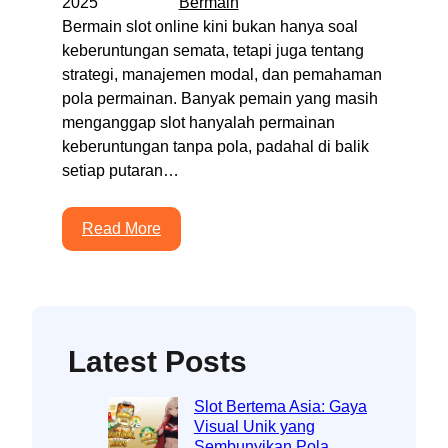
2025
Bermain
Bermain slot online kini bukan hanya soal
keberuntungan semata, tetapi juga tentang
strategi, manajemen modal, dan pemahaman
pola permainan. Banyak pemain yang masih
menganggap slot hanyalah permainan
keberuntungan tanpa pola, padahal di balik
setiap putaran…
Read More
Latest Posts
Slot Bertema Asia: Gaya
Visual Unik yang
Sembunyikan Pola