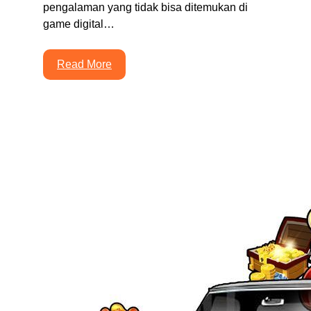
pengalaman yang tidak bisa ditemukan di
game digital…
Read More