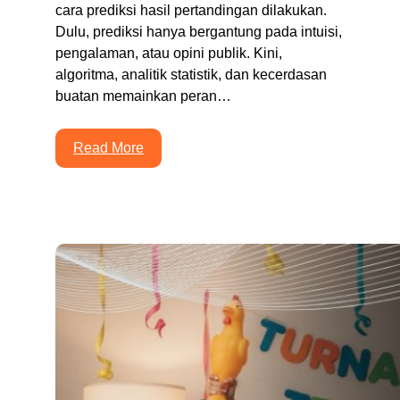
cara prediksi hasil pertandingan dilakukan.
Dulu, prediksi hanya bergantung pada intuisi,
pengalaman, atau opini publik. Kini,
algoritma, analitik statistik, dan kecerdasan
buatan memainkan peran…
Read More