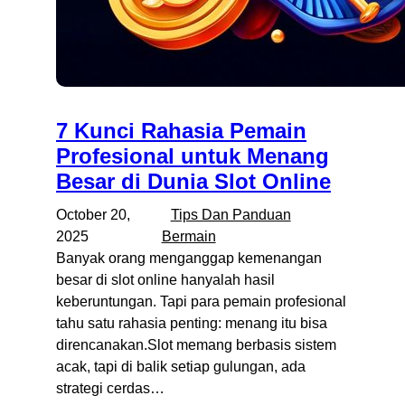
7 Kunci Rahasia Pemain
Profesional untuk Menang
Besar di Dunia Slot Online
October 20,
Tips Dan Panduan
2025
Bermain
Banyak orang menganggap kemenangan
besar di slot online hanyalah hasil
keberuntungan. Tapi para pemain profesional
tahu satu rahasia penting: menang itu bisa
direncanakan.Slot memang berbasis sistem
acak, tapi di balik setiap gulungan, ada
strategi cerdas…