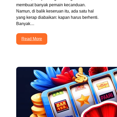
membuat banyak pemain kecanduan.
Namun, di balik keseruan itu, ada satu hal
yang kerap diabaikan: kapan harus berhenti.
Banyak…
Read More