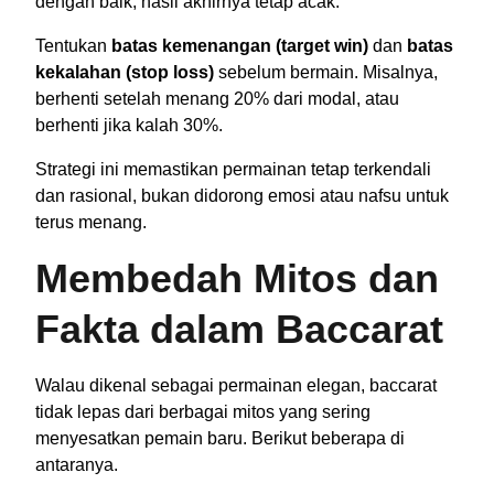
dengan baik, hasil akhirnya tetap acak.
Tentukan
batas kemenangan (target win)
dan
batas
kekalahan (stop loss)
sebelum bermain. Misalnya,
berhenti setelah menang 20% dari modal, atau
berhenti jika kalah 30%.
Strategi ini memastikan permainan tetap terkendali
dan rasional, bukan didorong emosi atau nafsu untuk
terus menang.
Membedah Mitos dan
Fakta dalam Baccarat
Walau dikenal sebagai permainan elegan, baccarat
tidak lepas dari berbagai mitos yang sering
menyesatkan pemain baru. Berikut beberapa di
antaranya.