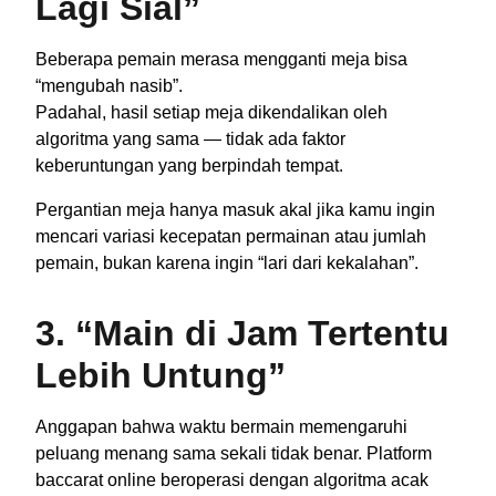
Lagi Sial”
Beberapa pemain merasa mengganti meja bisa
“mengubah nasib”.
Padahal, hasil setiap meja dikendalikan oleh
algoritma yang sama — tidak ada faktor
keberuntungan yang berpindah tempat.
Pergantian meja hanya masuk akal jika kamu ingin
mencari variasi kecepatan permainan atau jumlah
pemain, bukan karena ingin “lari dari kekalahan”.
3. “Main di Jam Tertentu
Lebih Untung”
Anggapan bahwa waktu bermain memengaruhi
peluang menang sama sekali tidak benar. Platform
baccarat online beroperasi dengan algoritma acak