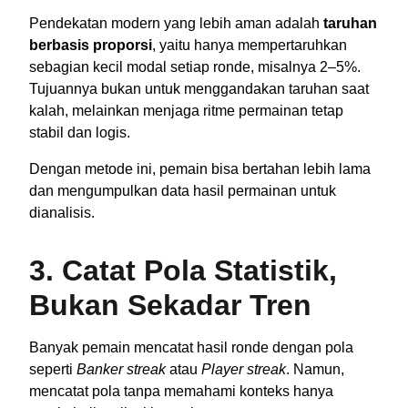
Pendekatan modern yang lebih aman adalah
taruhan
berbasis proporsi
, yaitu hanya mempertaruhkan
sebagian kecil modal setiap ronde, misalnya 2–5%.
Tujuannya bukan untuk menggandakan taruhan saat
kalah, melainkan menjaga ritme permainan tetap
stabil dan logis.
Dengan metode ini, pemain bisa bertahan lebih lama
dan mengumpulkan data hasil permainan untuk
dianalisis.
3. Catat Pola Statistik,
Bukan Sekadar Tren
Banyak pemain mencatat hasil ronde dengan pola
seperti
Banker streak
atau
Player streak
. Namun,
mencatat pola tanpa memahami konteks hanya