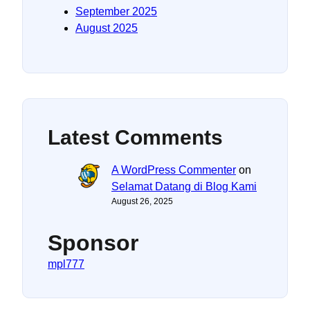
September 2025
August 2025
Latest Comments
A WordPress Commenter
on
Selamat Datang di Blog Kami
August 26, 2025
Sponsor
mpl777