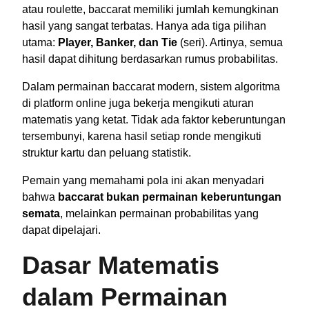
atau roulette, baccarat memiliki jumlah kemungkinan
hasil yang sangat terbatas. Hanya ada tiga pilihan
utama:
Player, Banker, dan Tie
(seri). Artinya, semua
hasil dapat dihitung berdasarkan rumus probabilitas.
Dalam permainan baccarat modern, sistem algoritma
di platform online juga bekerja mengikuti aturan
matematis yang ketat. Tidak ada faktor keberuntungan
tersembunyi, karena hasil setiap ronde mengikuti
struktur kartu dan peluang statistik.
Pemain yang memahami pola ini akan menyadari
bahwa
baccarat bukan permainan keberuntungan
semata
, melainkan permainan probabilitas yang
dapat dipelajari.
Dasar Matematis
dalam Permainan