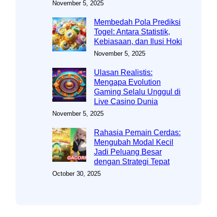
November 5, 2025
Membedah Pola Prediksi
Togel: Antara Statistik,
Kebiasaan, dan Ilusi Hoki
November 5, 2025
Ulasan Realistis:
Mengapa Evolution
Gaming Selalu Unggul di
Live Casino Dunia
November 5, 2025
Rahasia Pemain Cerdas:
Mengubah Modal Kecil
Jadi Peluang Besar
dengan Strategi Tepat
October 30, 2025