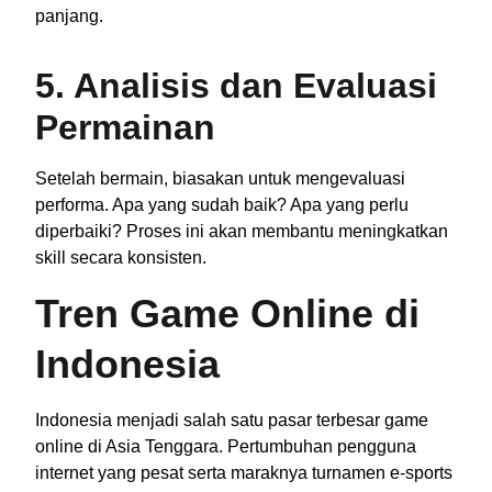
panjang.
5. Analisis dan Evaluasi
Permainan
Setelah bermain, biasakan untuk mengevaluasi
performa. Apa yang sudah baik? Apa yang perlu
diperbaiki? Proses ini akan membantu meningkatkan
skill secara konsisten.
Tren Game Online di
Indonesia
Indonesia menjadi salah satu pasar terbesar game
online di Asia Tenggara. Pertumbuhan pengguna
internet yang pesat serta maraknya turnamen e-sports