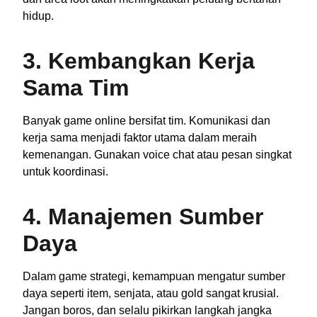
hidup.
3. Kembangkan Kerja
Sama Tim
Banyak game online bersifat tim. Komunikasi dan
kerja sama menjadi faktor utama dalam meraih
kemenangan. Gunakan voice chat atau pesan singkat
untuk koordinasi.
4. Manajemen Sumber
Daya
Dalam game strategi, kemampuan mengatur sumber
daya seperti item, senjata, atau gold sangat krusial.
Jangan boros, dan selalu pikirkan langkah jangka