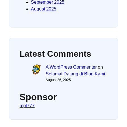
September 2025
August 2025
Latest Comments
A WordPress Commenter
on
Selamat Datang di Blog Kami
August 26, 2025
Sponsor
mpl777