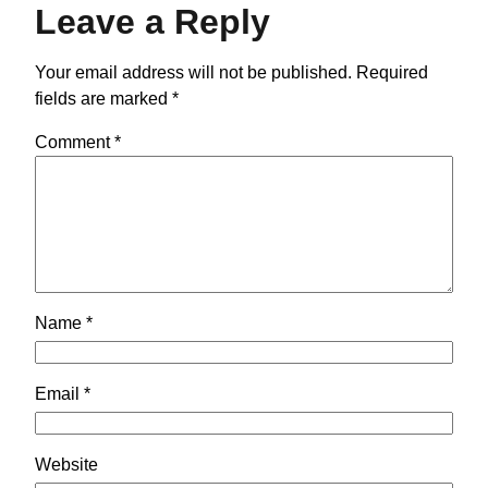
Leave a Reply
Your email address will not be published.
Required
fields are marked
*
Comment
*
Name
*
Email
*
Website