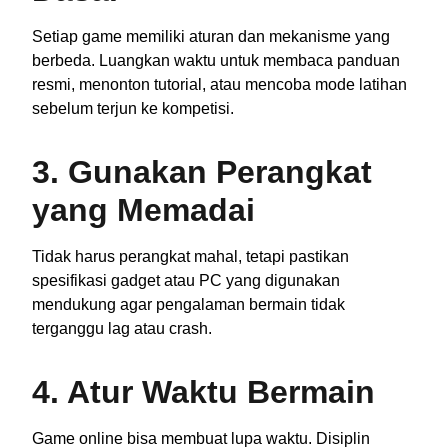
Setiap game memiliki aturan dan mekanisme yang
berbeda. Luangkan waktu untuk membaca panduan
resmi, menonton tutorial, atau mencoba mode latihan
sebelum terjun ke kompetisi.
3. Gunakan Perangkat
yang Memadai
Tidak harus perangkat mahal, tetapi pastikan
spesifikasi gadget atau PC yang digunakan
mendukung agar pengalaman bermain tidak
terganggu lag atau crash.
4. Atur Waktu Bermain
Game online bisa membuat lupa waktu. Disiplin