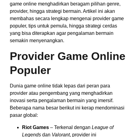
game online menghadirkan beragam pilihan genre,
provider, hingga strategi bermain. Artikel ini akan
membahas secara lengkap mengenai provider game
populer, tips untuk pemula, hingga strategi cerdas
yang bisa diterapkan agar pengalaman bermain
semakin menyenangkan.
Provider Game Online
Populer
Dunia game online tidak lepas dari peran para
provider atau pengembang yang menghadirkan
inovasi serta pengalaman bermain yang imersif.
Beberapa nama besar berikut ini kerap mendominasi
pasar global:
Riot Games
– Terkenal dengan
League of
Legends
dan
Valorant
, provider ini