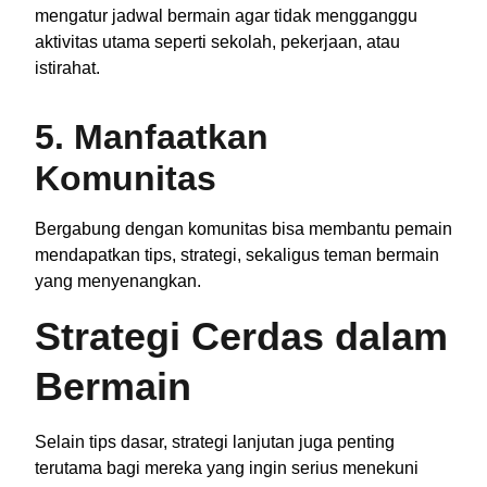
mengatur jadwal bermain agar tidak mengganggu
aktivitas utama seperti sekolah, pekerjaan, atau
istirahat.
5. Manfaatkan
Komunitas
Bergabung dengan komunitas bisa membantu pemain
mendapatkan tips, strategi, sekaligus teman bermain
yang menyenangkan.
Strategi Cerdas dalam
Bermain
Selain tips dasar, strategi lanjutan juga penting
terutama bagi mereka yang ingin serius menekuni