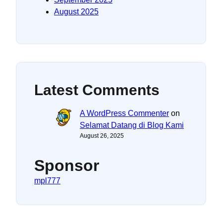
August 2025
Latest Comments
A WordPress Commenter
on
Selamat Datang di Blog Kami
August 26, 2025
Sponsor
mpl777