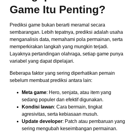
Game Itu Penting?
Prediksi game bukan berarti meramal secara
sembarangan. Lebih tepatnya, prediksi adalah usaha
menganalisis data, memahami pola permainan, serta
memperkirakan langkah yang mungkin terjadi.
Layaknya pertandingan olahraga, setiap game punya
variabel yang dapat dipelajari.
Beberapa faktor yang sering diperhatikan pemain
sebelum membuat prediksi antara lain:
Meta game
: Hero, senjata, atau item yang
sedang populer dan efektif digunakan.
Kondisi lawan
: Cara bermain, tingkat
agresivitas, serta kebiasaan musuh.
Update developer
: Patch atau pembaruan yang
sering mengubah keseimbangan permainan.