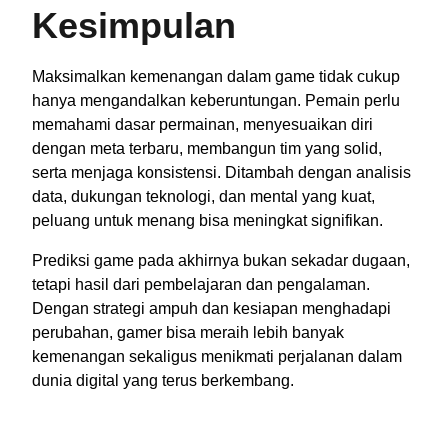
Kesimpulan
Maksimalkan kemenangan dalam game tidak cukup
hanya mengandalkan keberuntungan. Pemain perlu
memahami dasar permainan, menyesuaikan diri
dengan meta terbaru, membangun tim yang solid,
serta menjaga konsistensi. Ditambah dengan analisis
data, dukungan teknologi, dan mental yang kuat,
peluang untuk menang bisa meningkat signifikan.
Prediksi game pada akhirnya bukan sekadar dugaan,
tetapi hasil dari pembelajaran dan pengalaman.
Dengan strategi ampuh dan kesiapan menghadapi
perubahan, gamer bisa meraih lebih banyak
kemenangan sekaligus menikmati perjalanan dalam
dunia digital yang terus berkembang.