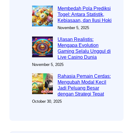
Membedah Pola Prediksi
Togel: Antara Statistik,
Kebiasaan, dan Ilusi Hoki
November 5, 2025
Ulasan Realistis:
Mengapa Evolution
Gaming Selalu Unggul di
Live Casino Dunia
November 5, 2025
Rahasia Pemain Cerdas:
Mengubah Modal Kecil
Jadi Peluang Besar
dengan Strategi Tepat
October 30, 2025