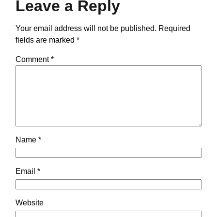
Leave a Reply
Your email address will not be published.
Required
fields are marked
*
Comment
*
Name
*
Email
*
Website