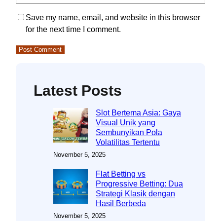
Save my name, email, and website in this browser
for the next time I comment.
Latest Posts
Slot Bertema Asia: Gaya
Visual Unik yang
Sembunyikan Pola
Volatilitas Tertentu
November 5, 2025
Flat Betting vs
Progressive Betting: Dua
Strategi Klasik dengan
Hasil Berbeda
November 5, 2025