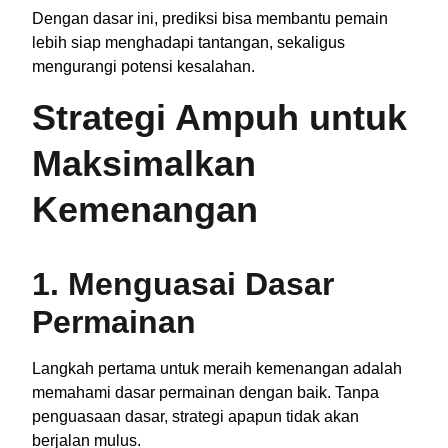
Dengan dasar ini, prediksi bisa membantu pemain
lebih siap menghadapi tantangan, sekaligus
mengurangi potensi kesalahan.
Strategi Ampuh untuk
Maksimalkan
Kemenangan
1.
Menguasai Dasar
Permainan
Langkah pertama untuk meraih kemenangan adalah
memahami dasar permainan dengan baik. Tanpa
penguasaan dasar, strategi apapun tidak akan
berjalan mulus.