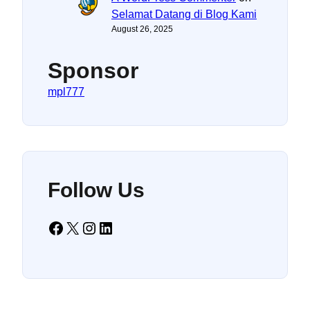
Selamat Datang di Blog Kami
August 26, 2025
Sponsor
mpl777
Follow Us
Facebook
X
Instagram
LinkedIn