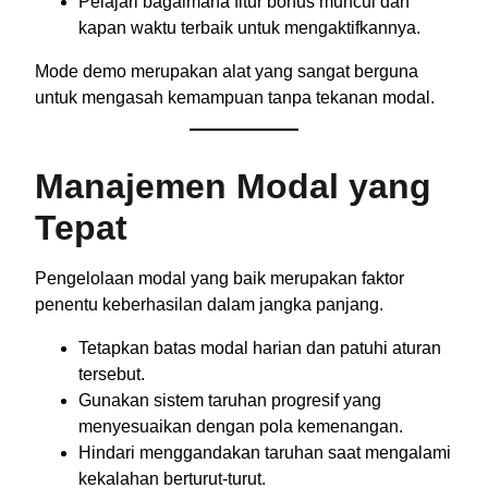
Pelajari bagaimana fitur bonus muncul dan
kapan waktu terbaik untuk mengaktifkannya.
Mode demo merupakan alat yang sangat berguna
untuk mengasah kemampuan tanpa tekanan modal.
Manajemen Modal yang
Tepat
Pengelolaan modal yang baik merupakan faktor
penentu keberhasilan dalam jangka panjang.
Tetapkan batas modal harian dan patuhi aturan
tersebut.
Gunakan sistem taruhan progresif yang
menyesuaikan dengan pola kemenangan.
Hindari menggandakan taruhan saat mengalami
kekalahan berturut-turut.