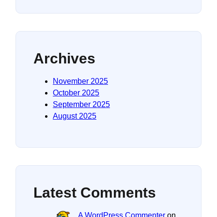
Archives
November 2025
October 2025
September 2025
August 2025
Latest Comments
A WordPress Commenter
on