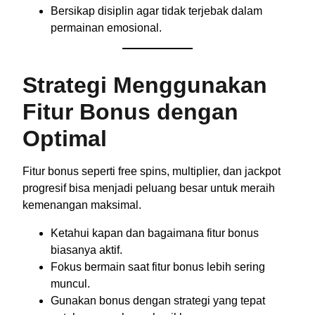
Bersikap disiplin agar tidak terjebak dalam
permainan emosional.
Strategi Menggunakan
Fitur Bonus dengan
Optimal
Fitur bonus seperti free spins, multiplier, dan jackpot
progresif bisa menjadi peluang besar untuk meraih
kemenangan maksimal.
Ketahui kapan dan bagaimana fitur bonus
biasanya aktif.
Fokus bermain saat fitur bonus lebih sering
muncul.
Gunakan bonus dengan strategi yang tepat