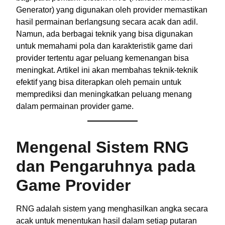
Generator) yang digunakan oleh provider memastikan
hasil permainan berlangsung secara acak dan adil.
Namun, ada berbagai teknik yang bisa digunakan
untuk memahami pola dan karakteristik game dari
provider tertentu agar peluang kemenangan bisa
meningkat. Artikel ini akan membahas teknik-teknik
efektif yang bisa diterapkan oleh pemain untuk
memprediksi dan meningkatkan peluang menang
dalam permainan provider game.
Mengenal Sistem RNG
dan Pengaruhnya pada
Game Provider
RNG adalah sistem yang menghasilkan angka secara
acak untuk menentukan hasil dalam setiap putaran