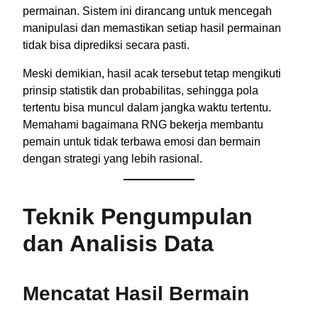
permainan. Sistem ini dirancang untuk mencegah
manipulasi dan memastikan setiap hasil permainan
tidak bisa diprediksi secara pasti.
Meski demikian, hasil acak tersebut tetap mengikuti
prinsip statistik dan probabilitas, sehingga pola
tertentu bisa muncul dalam jangka waktu tertentu.
Memahami bagaimana RNG bekerja membantu
pemain untuk tidak terbawa emosi dan bermain
dengan strategi yang lebih rasional.
Teknik Pengumpulan
dan Analisis Data
Mencatat Hasil Bermain