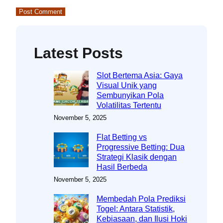
Latest Posts
Slot Bertema Asia: Gaya
Visual Unik yang
Sembunyikan Pola
Volatilitas Tertentu
November 5, 2025
Flat Betting vs
Progressive Betting: Dua
Strategi Klasik dengan
Hasil Berbeda
November 5, 2025
Membedah Pola Prediksi
Togel: Antara Statistik,
Kebiasaan, dan Ilusi Hoki