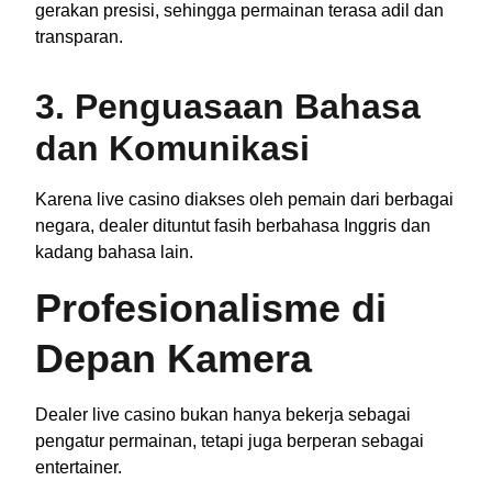
gerakan presisi, sehingga permainan terasa adil dan
transparan.
3. Penguasaan Bahasa
dan Komunikasi
Karena live casino diakses oleh pemain dari berbagai
negara, dealer dituntut fasih berbahasa Inggris dan
kadang bahasa lain.
Profesionalisme di
Depan Kamera
Dealer live casino bukan hanya bekerja sebagai
pengatur permainan, tetapi juga berperan sebagai
entertainer.