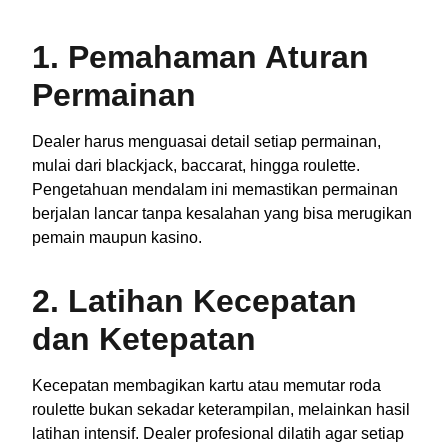
1. Pemahaman Aturan
Permainan
Dealer harus menguasai detail setiap permainan,
mulai dari blackjack, baccarat, hingga roulette.
Pengetahuan mendalam ini memastikan permainan
berjalan lancar tanpa kesalahan yang bisa merugikan
pemain maupun kasino.
2. Latihan Kecepatan
dan Ketepatan
Kecepatan membagikan kartu atau memutar roda
roulette bukan sekadar keterampilan, melainkan hasil
latihan intensif. Dealer profesional dilatih agar setiap