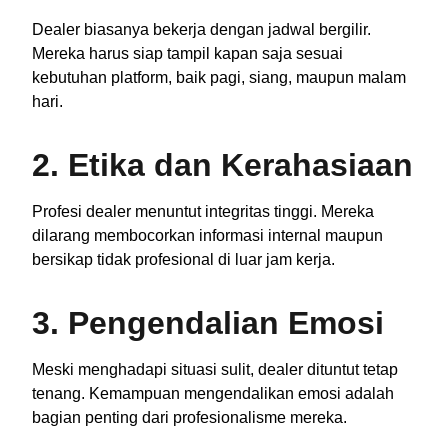
Dealer biasanya bekerja dengan jadwal bergilir.
Mereka harus siap tampil kapan saja sesuai
kebutuhan platform, baik pagi, siang, maupun malam
hari.
2. Etika dan Kerahasiaan
Profesi dealer menuntut integritas tinggi. Mereka
dilarang membocorkan informasi internal maupun
bersikap tidak profesional di luar jam kerja.
3. Pengendalian Emosi
Meski menghadapi situasi sulit, dealer dituntut tetap
tenang. Kemampuan mengendalikan emosi adalah
bagian penting dari profesionalisme mereka.