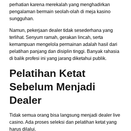
perhatian karena merekalah yang menghadirkan
pengalaman bermain seolah-olah di meja kasino
sungguhan.
Namun, pekerjaan dealer tidak sesederhana yang
terlihat. Senyum ramah, gerakan lincah, serta
kemampuan mengelola permainan adalah hasil dari
pelatihan panjang dan disiplin tinggi. Banyak rahasia
di balik profesi ini yang jarang diketahui publik.
Pelatihan Ketat
Sebelum Menjadi
Dealer
Tidak semua orang bisa langsung menjadi dealer live
casino. Ada proses seleksi dan pelatihan ketat yang
harus dilalui.