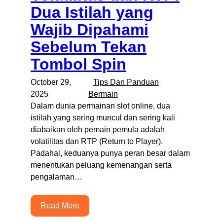
Dua Istilah yang
Wajib Dipahami
Sebelum Tekan
Tombol Spin
October 29,
Tips Dan Panduan
2025
Bermain
Dalam dunia permainan slot online, dua
istilah yang sering muncul dan sering kali
diabaikan oleh pemain pemula adalah
volatilitas dan RTP (Return to Player).
Padahal, keduanya punya peran besar dalam
menentukan peluang kemenangan serta
pengalaman…
Read More