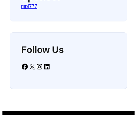
mpl777
Follow Us
Facebook
X
Instagram
LinkedIn