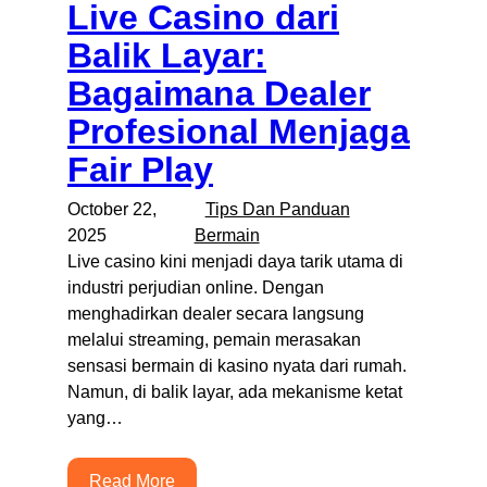
Live Casino dari
Balik Layar:
Bagaimana Dealer
Profesional Menjaga
Fair Play
October 22,
Tips Dan Panduan
2025
Bermain
Live casino kini menjadi daya tarik utama di
industri perjudian online. Dengan
menghadirkan dealer secara langsung
melalui streaming, pemain merasakan
sensasi bermain di kasino nyata dari rumah.
Namun, di balik layar, ada mekanisme ketat
yang…
Read More