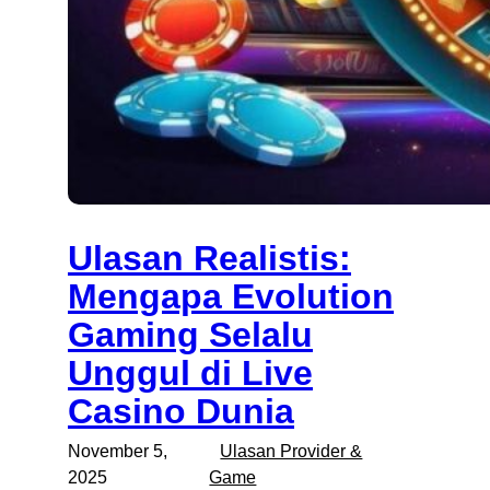
Ulasan Realistis:
Mengapa Evolution
Gaming Selalu
Unggul di Live
Casino Dunia
November 5,
Ulasan Provider &
2025
Game