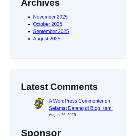
Archives
November 2025
October 2025
September 2025
August 2025
Latest Comments
A WordPress Commenter
on
Selamat Datang di Blog Kami
August 26, 2025
Sponsor