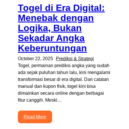
Togel di Era Digital:
Menebak dengan
Logika, Bukan
Sekadar Angka
Keberuntungan
October 22, 2025
Prediksi & Strategi
Togel, permainan prediksi angka yang sudah
ada sejak puluhan tahun lalu, kini mengalami
transformasi besar di era digital. Dari catatan
manual dan kupon fisik, togel kini bisa
dimainkan secara online dengan berbagai
fitur canggih. Meski…
Read More