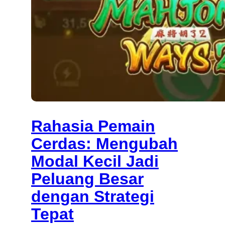
Rahasia Pemain
Cerdas: Mengubah
Modal Kecil Jadi
Peluang Besar
dengan Strategi
Tepat