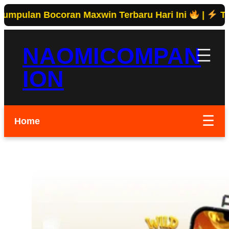
Skip
ran Maxwin Terbaru Hari Ini
|
Tips Pola Putar
to
content
NAOMICOMPAN
ION
☰
Home