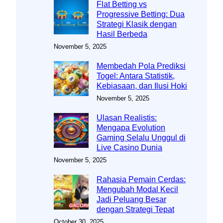
Flat Betting vs
Progressive Betting: Dua
Strategi Klasik dengan
Hasil Berbeda
November 5, 2025
Membedah Pola Prediksi
Togel: Antara Statistik,
Kebiasaan, dan Ilusi Hoki
November 5, 2025
Ulasan Realistis:
Mengapa Evolution
Gaming Selalu Unggul di
Live Casino Dunia
November 5, 2025
Rahasia Pemain Cerdas:
Mengubah Modal Kecil
Jadi Peluang Besar
dengan Strategi Tepat
October 30, 2025