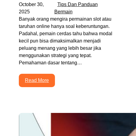
October 30,
Tips Dan Panduan
2025
Bermain
Banyak orang mengira permainan slot atau
taruhan online hanya soal keberuntungan.
Padahal, pemain cerdas tahu bahwa modal
kecil pun bisa dimaksimalkan menjadi
peluang menang yang lebih besar jika
menggunakan strategi yang tepat.
Pemahaman dasar tentang…
Read More