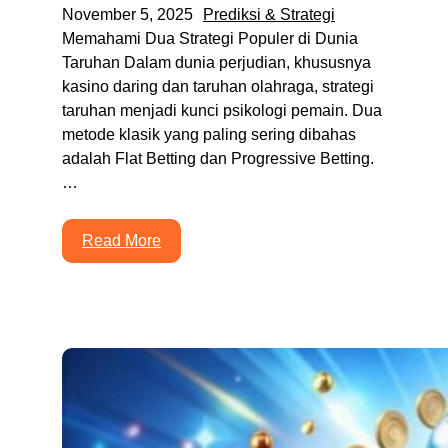
November 5, 2025
Prediksi & Strategi
Memahami Dua Strategi Populer di Dunia
Taruhan Dalam dunia perjudian, khususnya
kasino daring dan taruhan olahraga, strategi
taruhan menjadi kunci psikologi pemain. Dua
metode klasik yang paling sering dibahas
adalah Flat Betting dan Progressive Betting.
…
Read More