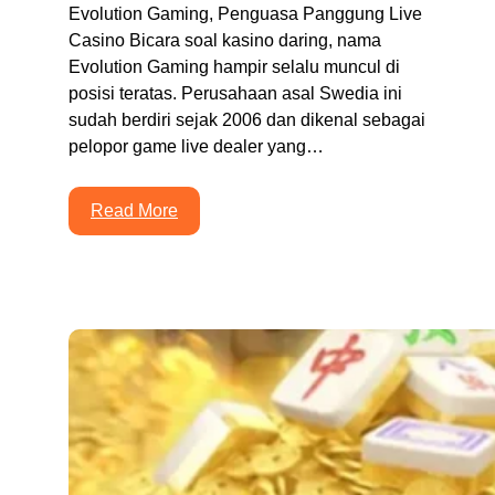
Evolution Gaming, Penguasa Panggung Live
Casino Bicara soal kasino daring, nama
Evolution Gaming hampir selalu muncul di
posisi teratas. Perusahaan asal Swedia ini
sudah berdiri sejak 2006 dan dikenal sebagai
pelopor game live dealer yang…
Read More