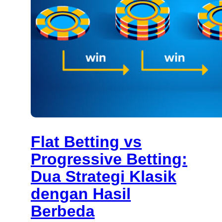
Flat Betting vs
Progressive Betting:
Dua Strategi Klasik
dengan Hasil
Berbeda