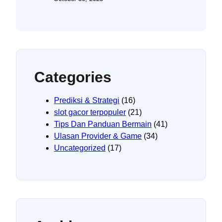
Categories
Prediksi & Strategi
(16)
slot gacor terpopuler
(21)
Tips Dan Panduan Bermain
(41)
Ulasan Provider & Game
(34)
Uncategorized
(17)