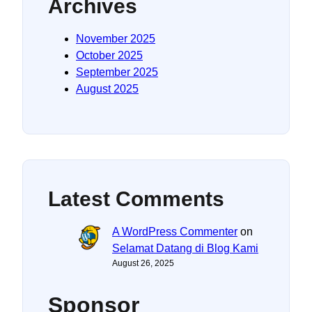
Archives
November 2025
October 2025
September 2025
August 2025
Latest Comments
A WordPress Commenter
on
Selamat Datang di Blog Kami
August 26, 2025
Sponsor