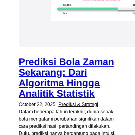
Prediksi Bola Zaman
Sekarang: Dari
Algoritma Hingga
Analitik Statistik
October 22, 2025
Prediksi & Strategi
Dalam beberapa tahun terakhir, dunia sepak
bola mengalami perubahan signifikan dalam
cara prediksi hasil pertandingan dilakukan.
Dulu, prediksi hanya bergantung pada intuisi,