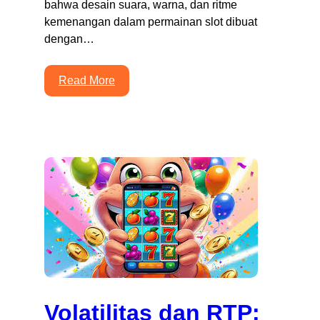
bahwa desain suara, warna, dan ritme
kemenangan dalam permainan slot dibuat
dengan…
Read More
Volatilitas dan RTP: