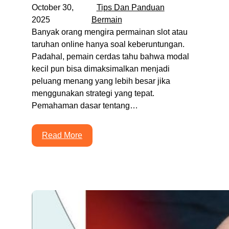
October 30,
Tips Dan Panduan
2025
Bermain
Banyak orang mengira permainan slot atau
taruhan online hanya soal keberuntungan.
Padahal, pemain cerdas tahu bahwa modal
kecil pun bisa dimaksimalkan menjadi
peluang menang yang lebih besar jika
menggunakan strategi yang tepat.
Pemahaman dasar tentang…
Read More